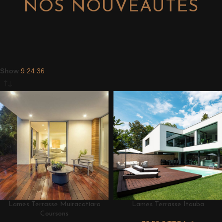
NOS NOUVEAUTÉS
Show
9
24
36
Lames Terrasse Muiracatiara
Lames Terrasse Itauba
Coursons