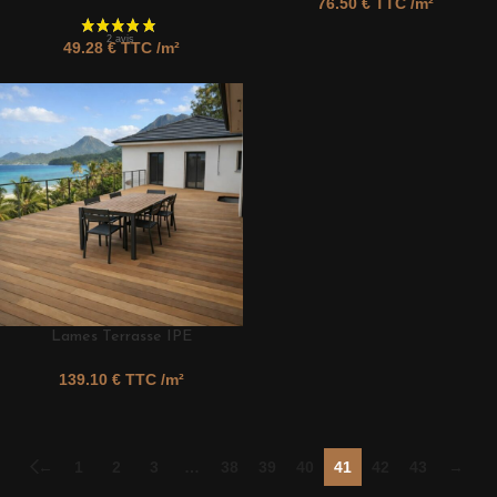
76.50
€ TTC /m²
49.28
€ TTC /m²
Lames Terrasse IPE
139.10
€ TTC /m²
←
1
2
3
…
38
39
40
41
42
43
→