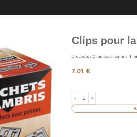
LES CONTEMPORAINS
NOS ACCESSOIRES
POUR TERRASSES
POUR PARQUETS
POUR LAMBRIS
Clips pour l
Crochets / Clips pour lambris 4 
7.01
€
A