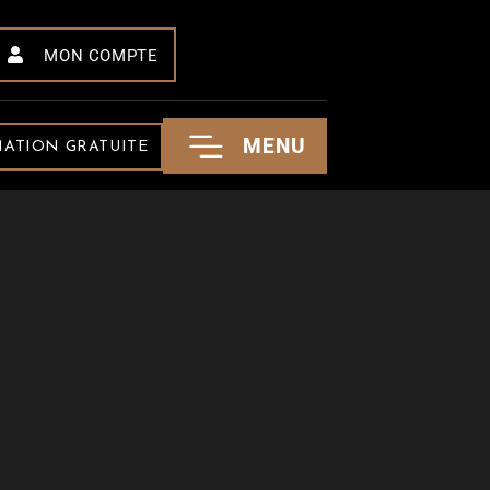
MON COMPTE
MENU
MATION GRATUITE
EMPREINTE
52 AVENUE DU PIC DU MIDI
31210 CLARAC
CONTACT :+33.(0)6.11.25.05.78
CONTACT@EMPREINTEBOIS.COM