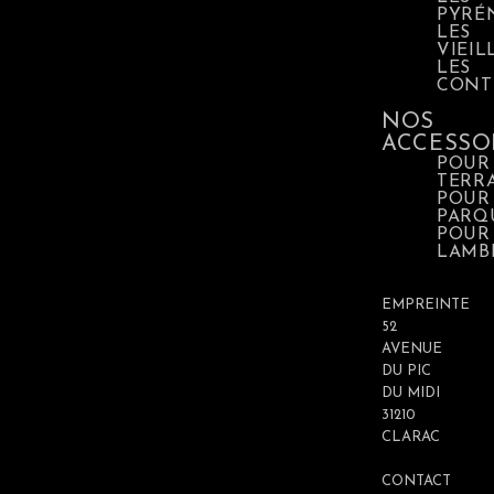
PYRÉ
LES
VIEIL
LES
CONT
NOS
ACCESSO
POUR
TERR
POUR
PARQ
POUR
LAMB
EMPREINTE
52
AVENUE
DU PIC
DU MIDI
31210
CLARAC
CONTACT