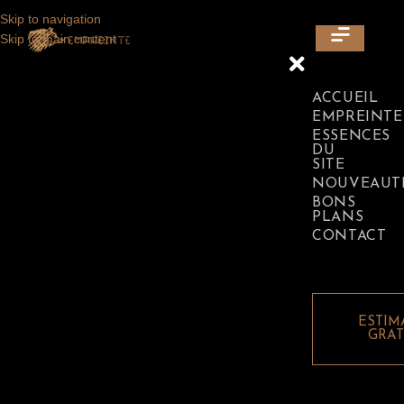
Skip to navigation
LAISSEZ VOUS SÉDUIRE PAR L'ÉLÉGANCE DE NOS ESSENCES
Skip to main content
DE BOIS EXOTIQUE ☀️ C'EST JUSTE ICI ⬇
ACCUEIL
EMPREINTE
ESSENCES
DU
SITE
NOUVEAUT
BONS
PLANS
CONTACT
ESTIM
GRAT