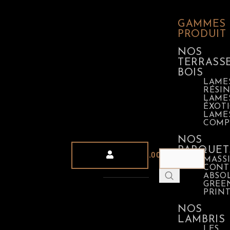
GAMMES
PRODUIT
NOS
TERRASS
BOIS
LAME
RÉSI
LAME
ÉXOT
LAME
COMP
NOS
PARQUET
0
0.00
€
MASSI
CONT
ABSO
GREE
PRIN
NOS
LAMBRIS
LES