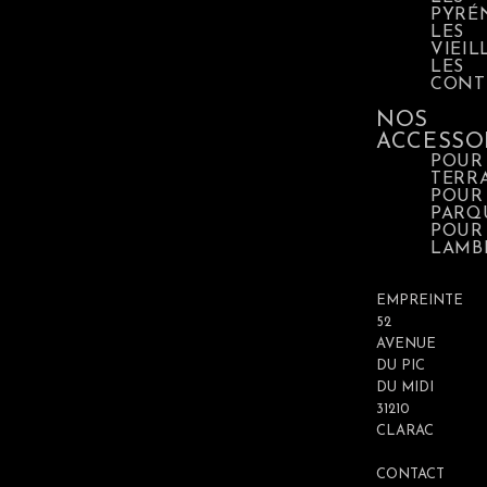
PYRÉ
LES
VIEIL
LES
CONT
NOS
ACCESSO
POUR
TERR
POUR
PARQ
POUR
LAMB
EMPREINTE
52
AVENUE
DU PIC
DU MIDI
31210
CLARAC
CONTACT