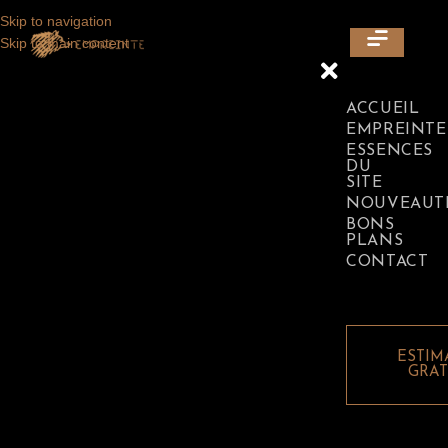
Skip to navigation
LAISSEZ VOUS SÉDUIRE PAR L'ÉLÉGANCE DE NOS ESSENCES
Skip to main content
DE BOIS EXOTIQUE ☀️ C'EST JUSTE ICI ⬇
ACCUEIL
EMPREINTE
ESSENCES
DU
SITE
NOUVEAUT
BONS
PLANS
CONTACT
ESTIM
GRAT