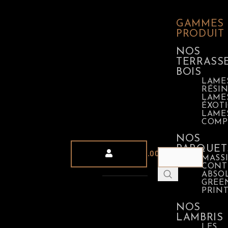
GAMMES
PRODUIT
NOS
TERRASS
BOIS
LAME
RÉSI
LAME
ÉXOT
LAME
COMP
NOS
PARQUET
0
0.00
€
MASSI
CONT
ABSO
GREE
PRIN
NOS
LAMBRIS
LES