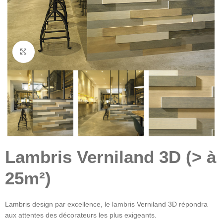
Click to enlarge
Lambris Verniland 3D (> à
25m²)
Lambris design par excellence, le lambris Verniland 3D répondra
aux attentes des décorateurs les plus exigeants.