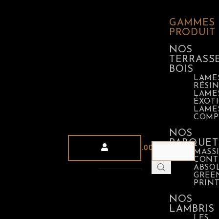
GAMMES
PRODUIT
NOS
TERRASS
BOIS
LAME
RÉSI
LAME
ÉXOT
LAME
COMP
NOS
PARQUET
0
0.00
€
MASSI
CONT
ABSO
GREE
PRIN
NOS
LAMBRIS
LES