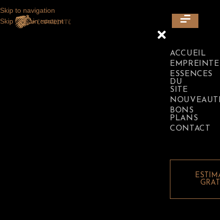
Skip to navigation
LAISSEZ VOUS SÉDUIRE PAR L'ÉLÉGANCE DE NOS ESSENCES
Skip to main content
DE BOIS EXOTIQUE ☀️ C'EST JUSTE ICI ⬇
ACCUEIL
EMPREINTE
ESSENCES
DU
SITE
NOUVEAUT
BONS
PLANS
CONTACT
ESTIM
GRAT