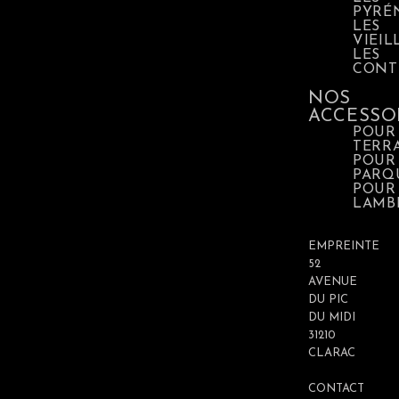
PYRÉ
LES
VIEIL
LES
CONT
NOS
ACCESSO
POUR
TERR
POUR
PARQ
POUR
LAMB
EMPREINTE
52
AVENUE
DU PIC
DU MIDI
31210
CLARAC
CONTACT