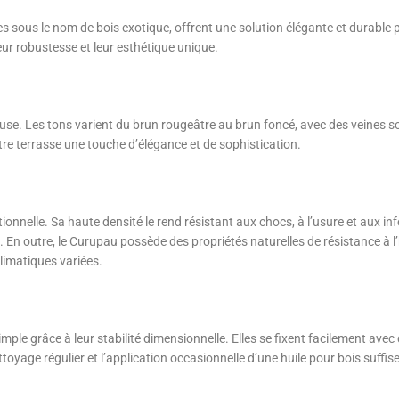
sous le nom de bois exotique, offrent une solution élégante et durable po
ur robustesse et leur esthétique unique.
use. Les tons varient du brun rougeâtre au brun foncé, avec des veines so
re terrasse une touche d’élégance et de sophistication.
ionnelle. Sa haute densité le rend résistant aux chocs, à l’usure et aux in
 En outre, le Curupau possède des propriétés naturelles de résistance à l’h
limatiques variées.
ple grâce à leur stabilité dimensionnelle. Elles se fixent facilement avec de
oyage régulier et l’application occasionnelle d’une huile pour bois suffise