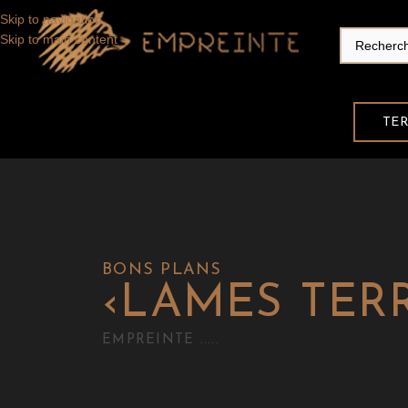
LAISSEZ VOUS SÉDUIRE PAR L'ÉLÉGANCE DE NOS ESSENCES DE 
Skip to navigation
Skip to main content
TE
ACCUEIL
EMPREINTE
ESSENCES DU SITE
NOUVEAUTÉS
BONS PLANS
CONTACT
BONS PLANS
‹
LAMES TER
EMPREINTE .....
ESTIMATION GRATUITE