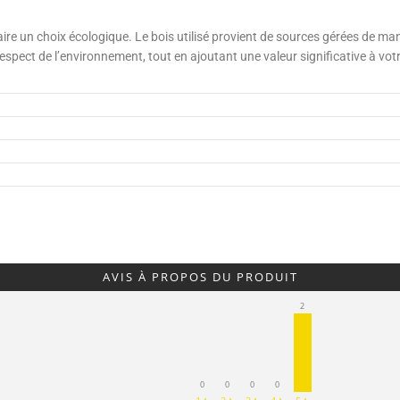
ire un choix écologique. Le bois utilisé provient de sources gérées de ma
respect de l’environnement, tout en ajoutant une valeur significative à vot
AVIS À PROPOS DU PRODUIT
2
0
0
0
0