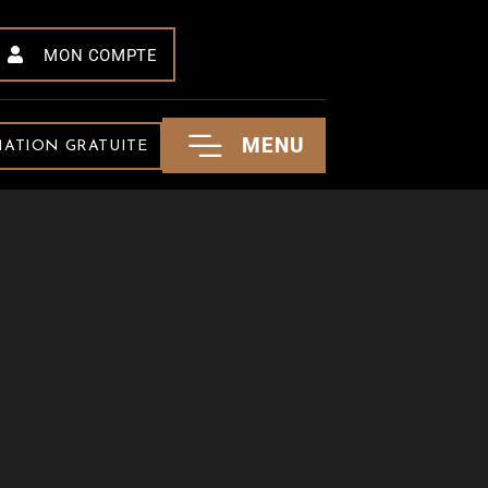
MON COMPTE
MENU
MATION GRATUITE
EMPREINTE
52 AVENUE DU PIC DU MIDI
31210 CLARAC
CONTACT :+33.(0)6.11.25.05.78
CONTACT@EMPREINTEBOIS.COM